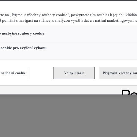
te na „Přijmout všechny soubory cookie“, poskytnete tím souhlas k jejich ukládá
ož pomáhá s navigací na stránce, s analýzou využití dat a s našimi marketingovými 
 nezbytné soubory cookie
cookie pro zvýšení výkonu
 souborů cookie
Volby uložit
Přijmout všechny so