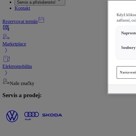
Servis a příslušenství
Kontakt
Když klikne
zařízení, c
Rezervovat termín
Naprosto
Marketplace
Soubory 
Elektromobilita
Nastavení
Naše značky
Servis a prodej: